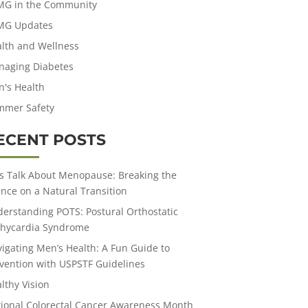
MG in the Community
MG Updates
lth and Wellness
aging Diabetes
's Health
mmer Safety
ECENT POSTS
’s Talk About Menopause: Breaking the
ence on a Natural Transition
erstanding POTS: Postural Orthostatic
hycardia Syndrome
igating Men’s Health: A Fun Guide to
vention with USPSTF Guidelines
lthy Vision
ional Colorectal Cancer Awareness Month