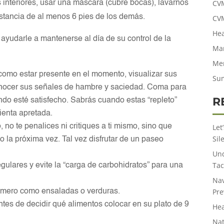
CV
 interiores, usar una máscara (cubre bocas), lavarnos
stancia de al menos 6 pies de los demás.
CV
Hea
 ayudarle a mantenerse al día de su control de la
Man
:
Men
como estar presente en el momento, visualizar sus
Su
nocer sus señales de hambre y saciedad. Coma para
R
o esté satisfecho. Sabrás cuando estas “repleto”
sienta apretada.
o te penalices ni critiques a ti mismo, sino que
Let
Sil
 la próxima vez. Tal vez disfrutar de un paseo
Und
Tac
ulares y evite la “carga de carbohidratos” para una
Nav
Pre
rimero como ensaladas o verduras.
tes de decidir qué alimentos colocar en su plato de 9
Hea
Nat