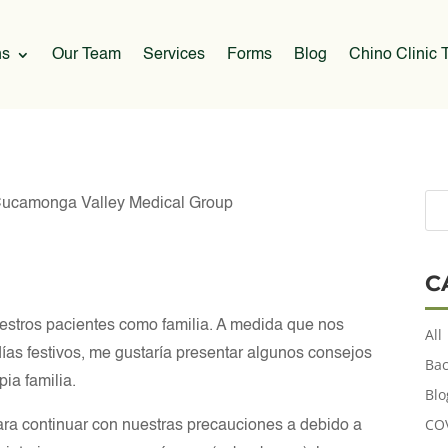
ns
Our Team
Services
Forms
Blog
Chino Clinic T
ucamonga Valley Medical Group
C
uestros pacientes como familia. A medida que nos
All
as festivos, me gustaría presentar algunos consejos
Bac
ia familia.
Blo
CO
ara continuar con nuestras precauciones a debido a