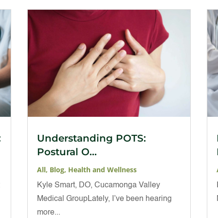
:
Understanding POTS:
Postural O...
All
,
Blog
,
Health and Wellness
t
Kyle Smart, DO, Cucamonga Valley
Medical GroupLately, I’ve been hearing
more...