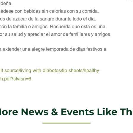
ideña.
uédese con bebidas sin calorías con su comida.
s de azúcar de la sangre durante todo el día.
 con la familia o amigos. Recuerda que esta es una
or su salud y apreciar el amor de familiares y amigos.
 extender una alegre temporada de días festivos a
t-source/living-with-diabetes/tip-sheets/healthy-
sh.pdf?sfvrsn=6
ore News & Events Like Th