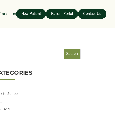
ransition
New Patient
Patient Portal
Contact Us
ATEGORIES
k to School
g
VID-19